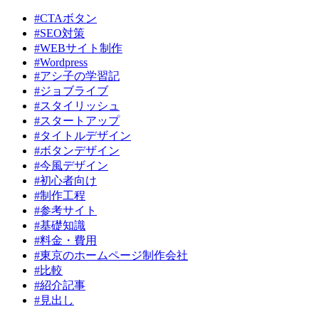
#CTAボタン
#SEO対策
#WEBサイト制作
#Wordpress
#アシ子の学習記
#ジョブライブ
#スタイリッシュ
#スタートアップ
#タイトルデザイン
#ボタンデザイン
#今風デザイン
#初心者向け
#制作工程
#参考サイト
#基礎知識
#料金・費用
#東京のホームページ制作会社
#比較
#紹介記事
#見出し