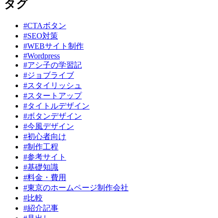
タグ
#CTAボタン
#SEO対策
#WEBサイト制作
#Wordpress
#アシ子の学習記
#ジョブライブ
#スタイリッシュ
#スタートアップ
#タイトルデザイン
#ボタンデザイン
#今風デザイン
#初心者向け
#制作工程
#参考サイト
#基礎知識
#料金・費用
#東京のホームページ制作会社
#比較
#紹介記事