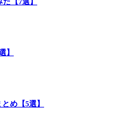
た【7選】
選】
とめ【5選】